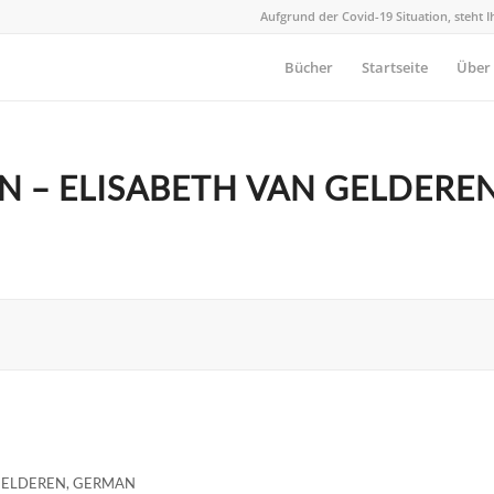
Aufgrund der Covid-19 Situation, steht 
Bücher
Startseite
Über
N – ELISABETH VAN GELDERE
GELDEREN
,
GERMAN