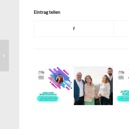
Eintrag teilen
Sponsern tut gut –
Renate Backhaus