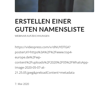
ERSTELLEN EINER
GUTEN NAMENSLISTE
WEBINAR AUFZEICHNUNGEN
https://videopress.com/v/dNUYDTGA?
posterUrl=https%3A%2F%2Fwww.top4-
europe.de%2Fwp-
content%2Fuploads%2F2020%2F05%2FWhatsApp-
Image-2020-05-07-at-
21.25.05.jpeg&preloadContent=metadata
7. Mai 2020