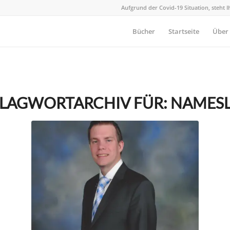
Aufgrund der Covid-19 Situation, steht 
Bücher
Startseite
Über
LAGWORTARCHIV FÜR:
NAMESL