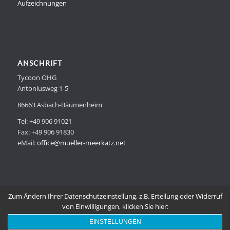
Aufzeichnungen
ANSCHRIFT
Tycoon OHG
Antoniusweg 1-5
86663 Asbach-Bäumenheim
Tel: +49 906 91021
Fax: +49 906 91830
eMail:
office@mueller-meerkatz.net
Zum Ändern Ihrer Datenschutzeinstellung, z.B. Erteilung oder Widerruf
von Einwilligungen, klicken Sie hier:
© Copyright - Top4 Europe
AGB
Löschanfrage
Datenauszug
EINSTELLUNGEN
Datenschutzvereinbarungen
Impressum