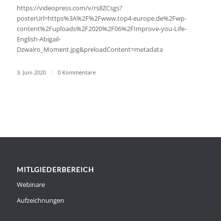
https://videopress.com/v/rs8ZCsgs?
posterUrl=https%3A%2F%2Fwww.top4-europe.de%2Fwp-
content%2Fuploads%2F2020%2F06%2FImprove-you-Life-
English-Abigail-
Dzwairo_Moment.jpg&preloadContent=metadata
3. Juni 2020
/
0 Kommentare
MITLGIEDERBEREICH
Webinare
Aufzeichnungen