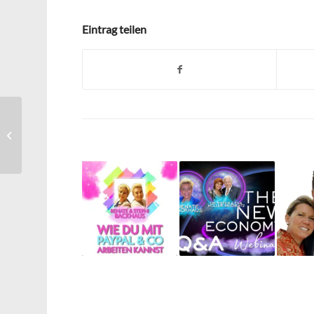
Eintrag teilen
Success Education –
Modul 6