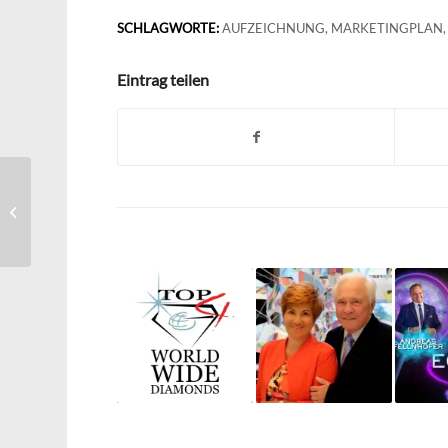
SCHLAGWORTE:
AUFZEICHNUNG
,
MARKETINGPLAN
Eintrag teilen
Business Support
Material – Eva Müller-
Meerkatz