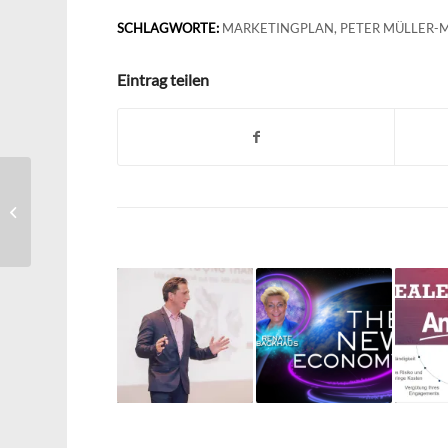
SCHLAGWORTE:
MARKETINGPLAN
,
PETER MÜLLER-
Eintrag teilen
Vom Dreambuilding
zur Zielplanung –
Patrick van Gelderen –
Aufzeichung...